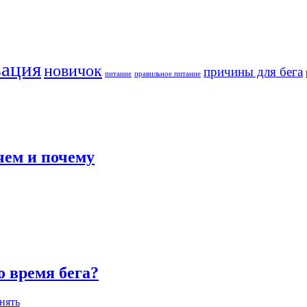
вация
новичок
причины для бега
питание
правильное питание
чем и почему
о время бега?