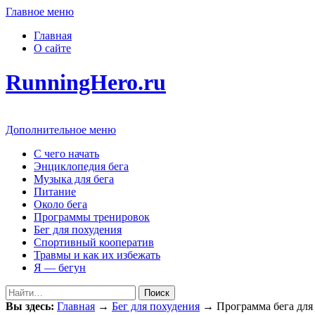
Главное меню
Главная
О сайте
RunningHero.ru
Дополнительное меню
С чего начать
Энциклопедия бега
Музыка для бега
Питание
Около бега
Программы тренировок
Бег для похудения
Спортивный кооператив
Травмы и как их избежать
Я — бегун
Поиск
Вы здесь:
Главная
→
Бег для похудения
→
Программа бега для