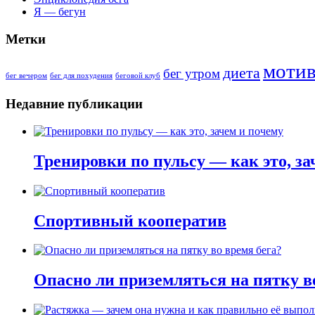
Я — бегун
Метки
моти
диета
бег утром
бег вечером
бег для похудения
беговой клуб
Недавние публикации
Тренировки по пульсу — как это, за
Спортивный кооператив
Опасно ли приземляться на пятку в