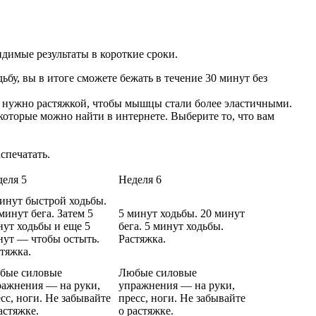
идимые результаты в короткие сроки.
бу, вы в итоге сможете бежать в течение 30 минут без
же нужно растяжкой, чтобы мышцы стали более эластичными.
которые можно найти в интернете. Выберите то, что вам
спечатать.
еля 5
Неделя 6
инут быстрой ходьбы.
минут бега. Затем 5
5 минут ходьбы. 20 минут
ут ходьбы и еще 5
бега. 5 минут ходьбы.
нут — чтобы остыть.
Растяжка.
тяжка.
бые силовые
Любые силовые
ражнения — на руки,
упражнения — на руки,
сс, ноги. Не забывайте
пресс, ноги. Не забывайте
астяжке.
о растяжке.