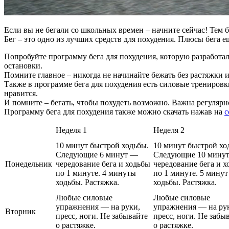
Если вы не бегали со школьных времен – начните сейчас! Тем бо
Бег – это одно из лучших средств для похудения. Плюсы бега е
Попробуйте программу бега для похудения, которую разработала
остановки.
Помните главное – никогда не начинайте бежать без растяжки
Также в программе бега для похудения есть силовые тренировк
нравится.
И помните – бегать, чтобы похудеть возможно. Важна регулярн
Программу бега для похудения также можно скачать нажав на
с
Неделя 1
Неделя 2
10 минут быстрой ходьбы.
10 минут быстрой хо
Следующие 6 минут —
Следующие 10 мину
Понедельник
чередование бега и ходьбы
чередование бега и х
по 1 минуте. 4 минуты
по 1 минуте. 5 минут
ходьбы. Растяжка.
ходьбы. Растяжка.
Любые силовые
Любые силовые
упражнения — на руки,
упражнения — на ру
Вторник
пресс, ноги. Не забывайте
пресс, ноги. Не забы
о растяжке.
о растяжке.