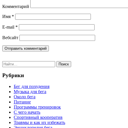
Комментарий
Имя
*
E-mail
*
Вебсайт
Поиск
Рубрики
Бег для похудения
Музыка для бега
Около бега
Питание
Программы тренировок
С чего начать
Спортивный кооператив
Травмы и как их избежать
Энциклопедия бега