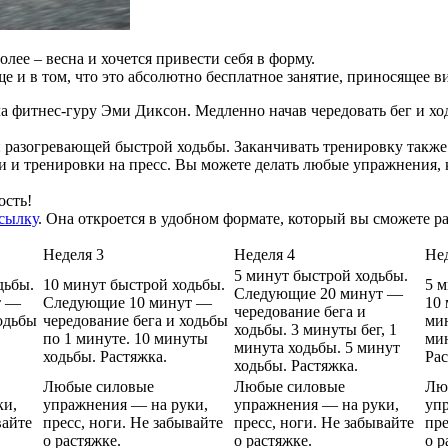
лее – весна и хочется привести себя в форму.
ще и в том, что это абсолютно бесплатное занятие, приносящее в
 фитнес-гуру Эми Диксон. Медленно начав чередовать бег и ходь
 и разогревающей быстрой ходьбы. Заканчивать тренировку так
и и тренировки на пресс. Вы можете делать любые упражнения, 
ость!
сылку
. Она откроется в удобном формате, который вы сможете ра
Неделя 3
Неделя 4
Нед
5 минут быстрой ходьбы.
дьбы.
10 минут быстрой ходьбы.
5 м
Следующие 20 минут —
т —
Следующие 10 минут —
10 
чередование бега и
одьбы
чередование бега и ходьбы
мин
ходьбы. 3 минуты бег, 1
по 1 минуте. 10 минуты
ми
минута ходьбы. 5 минут
ходьбы. Растяжка.
Рас
ходьбы. Растяжка.
Любые силовые
Любые силовые
Лю
ки,
упражнения — на руки,
упражнения — на руки,
уп
вайте
пресс, ноги. Не забывайте
пресс, ноги. Не забывайте
пре
о растяжке.
о растяжке.
о р