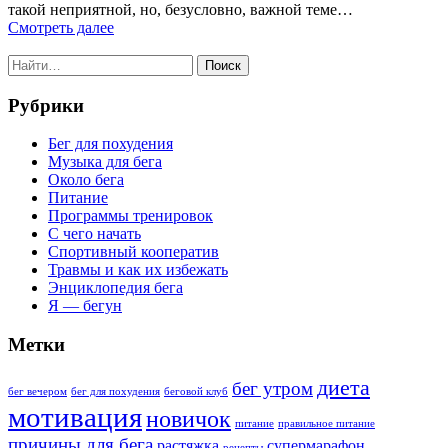
такой неприятной, но, безусловно, важной теме…
Смотреть далее
Поиск
Рубрики
Бег для похудения
Музыка для бега
Около бега
Питание
Программы тренировок
С чего начать
Спортивный кооператив
Травмы и как их избежать
Энциклопедия бега
Я — бегун
Метки
диета
бег утром
бег вечером
бег для похудения
беговой клуб
мотивация
новичок
питание
правильное питание
причины для бега
растяжка
супермарафон
рецепты