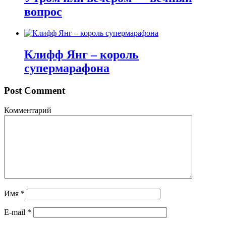
вопрос
Клифф Янг – король
супермарафона
Post Comment
Комментарий
Имя
*
E-mail
*