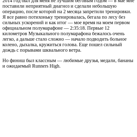
2014 год был для меня не лучшим беговым годом — в мае мне
поставили неприятный диагноз и сделали небольшую
операцию, после которой на 2 месяца запретили тренировки.
Я все равно потихоньку тренировалась, бегала по лесу без
сильных ускорений и как итог — мое время на моем первом
официальном полумарафоне — 2:35:18. Первые 12
километров Музыкального полумарафона бежалось очень
легко, а дальше стало сложно — начало подводить больное
колено, дыхалка, кружиться голова. Еще пошел сильный
дождь с порывами шквального ветра.
Но финиш был классным — любимые друзья, медали, бананы
и ожидаемый Runners High.