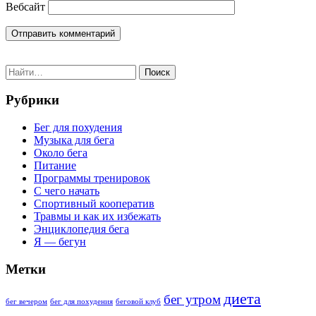
Вебсайт
Поиск
Рубрики
Бег для похудения
Музыка для бега
Около бега
Питание
Программы тренировок
С чего начать
Спортивный кооператив
Травмы и как их избежать
Энциклопедия бега
Я — бегун
Метки
диета
бег утром
бег вечером
бег для похудения
беговой клуб