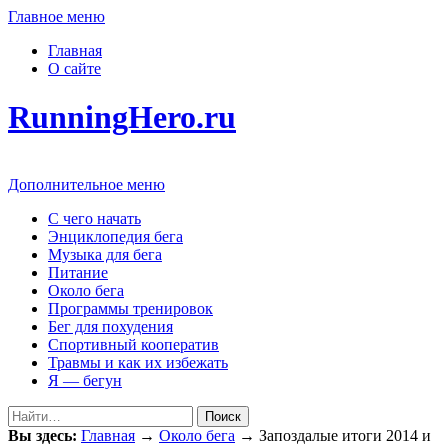
Главное меню
Главная
О сайте
RunningHero.ru
Дополнительное меню
С чего начать
Энциклопедия бега
Музыка для бега
Питание
Около бега
Программы тренировок
Бег для похудения
Спортивный кооператив
Травмы и как их избежать
Я — бегун
Поиск
Вы здесь:
Главная
→
Около бега
→
Запоздалые итоги 2014 и