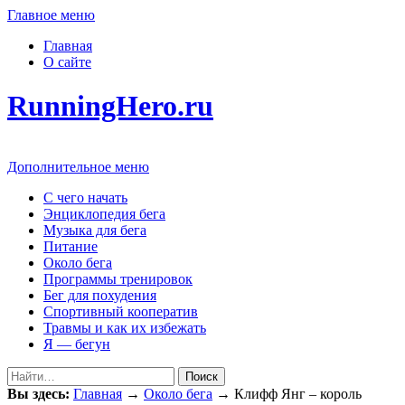
Главное меню
Главная
О сайте
RunningHero.ru
Дополнительное меню
С чего начать
Энциклопедия бега
Музыка для бега
Питание
Около бега
Программы тренировок
Бег для похудения
Спортивный кооператив
Травмы и как их избежать
Я — бегун
Поиск
Вы здесь:
Главная
→
Около бега
→
Клифф Янг – король