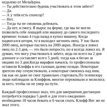
недалеко от Мельбурна.
— Ты действительно будешь участвовать в этом забеге?
— Да.
— А у тебя есть спонсор?
— Нет.
— Тогда ты не сможешь добежать.
— Да нет, я смогу. Я вырос на ферме, где мы не могли
позволить себе лошадей или машину до самого последнего
времени: только 4 года назад я купил машину. Когда
надвигался шторм, то я выходил загонять овец. У нас было
2000 овец, которые паслись на 2000 акрах. Иногда я ловил
овец по 2-3 дня, — это было непросто, но я всегда ловил их. Я
думаю, что могу участвовать в забеге, ведь он всего на 2 дня
длиннее и составляет всего 5 дней, тогда как я бегаю за
овцами по 3 дня.Когда марафон начался, то профессионалы
оставили Клиффа в его галошах далеко позади. Некоторые
зрители ему сочувствовали, а некоторые смеялись над ним,
так как он даже не смог правильно стартовать.По телевизору
люди наблюдали за Клиффом, многие переживали и молились
за него, чтобы он не умер на пути.
Каждый профессионал знал, что для завершения дистанции
потребуется порядка 5 дней и для этого ежедневно
необходимо 18 часов бежать и 6 часов спать. Клифф Янг же не
знал этого.