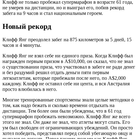
Клифф не только пробежал супермарафон в возрасте 61 года,
не умерев на дистанции, но и выиграл его, побив рекорд
забега на 9 часов и стал национальным героем.
Новый рекорд
Клифф Янг преодолел забег на 875 километров за 5 дней, 15
часов и 4 минуты.
Клифф Янг не взял себе ни единого приза. Когда Клифф был
награжден первым призом в A$10,000, он сказал, что не знал
о существовании приза, что участвовал в забеге не ради денег
и без раздумий решил отдать деньги пяти первым
легкоатлетам, которые прибежали после него, по A$2,000
каждому. Клифф не оставил себе ни цента, и вся Австралия
просто влюбилась в него.
Многие тренированные спортсмены знали целые методики о
том, как надо бежать и сколько времени отдыхать на
дистанции. Тем более они были убеждены, что в 61 год
супермарафон пробежать невозможно. Клифф Янг же всего
этого не знал. Он даже не знал, что атлеты могут спать. Его
ум был свободен от ограничивающих убеждений. Он просто
хотел победить, представлял перед собой убегающую овцу и
пытался ее догнать. Перед такими людьми как Клифф Янг,