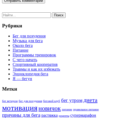
Поиск
Рубрики
Бег для похудения
Музыка для бега
Около бега
Питание
Программы тренировок
С чего начать
Спортивный кооператив
Травмы и как их избежать
Энциклопедия бега
Я — бегун
Метки
диета
бег утром
бег вечером
бег для похудения
беговой клуб
мотивация
новичок
питание
правильное питание
причины для бега
растяжка
супермарафон
рецепты