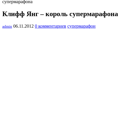
супермарафона
Клифф Янг – король супермарафона
06.11.2012
0 комментариев
супермарафон
admin