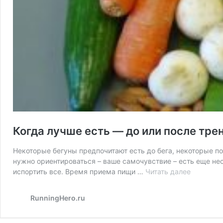
Когда лучше есть — до или после тре
Некоторые бегуны предпочитают есть до бега, некоторые по
нужно ориентироваться – ваше самочувствие – есть еще не
испортить все. Время приема пищи …
Читать далее
Когда
лучше
есть
RunningHero.ru
—
до